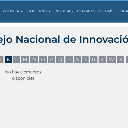
ESIDENCIA
GOBIERNO
NOTICIAS
PENSAR COMO PAÍS
CUB
ejo Nacional de Innovaci
J
K
L
M
N
O
P
Q
R
S
T
U
V
W
X
No hay elementos
disponibles