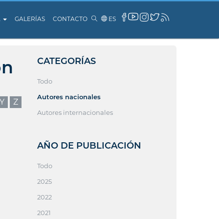
A
GALERÍAS
CONTACTO
ES
CATEGORÍAS
ón
Todo
Autores nacionales
Y
Z
Autores internacionales
AÑO DE PUBLICACIÓN
Todo
2025
2022
2021