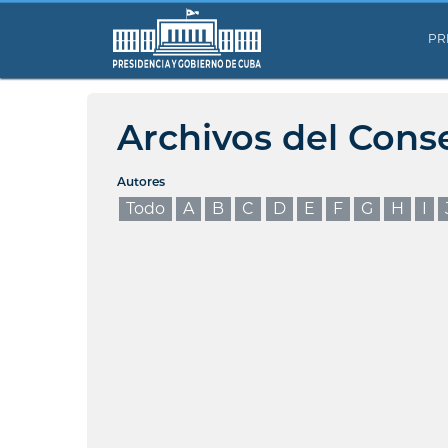
PR
Archivos del Cons
Autores
Todo
A
B
C
D
E
F
G
H
I