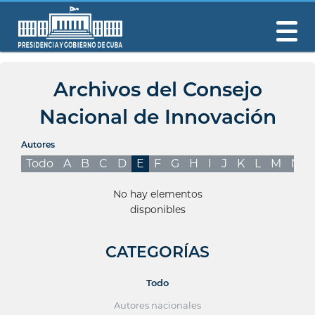
Archivos del Consejo
Nacional de Innovación
Autores
Todo
A
B
C
D
E
F
G
H
I
J
K
L
M
N
No hay elementos
disponibles
CATEGORÍAS
Todo
Autores nacionales