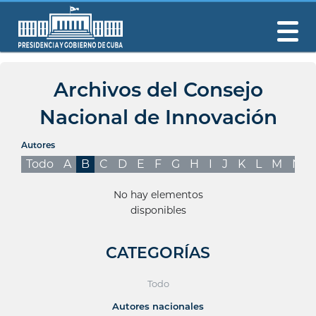
Archivos del Consejo
Nacional de Innovación
Autores
Todo
A
B
C
D
E
F
G
H
I
J
K
L
M
N
No hay elementos
disponibles
CATEGORÍAS
Todo
Autores nacionales