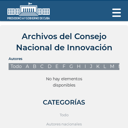
Archivos del Consejo
Nacional de Innovación
Autores
Todo
A
B
C
D
E
F
G
H
I
J
K
L
M
N
No hay elementos
disponibles
CATEGORÍAS
Todo
Autores nacionales