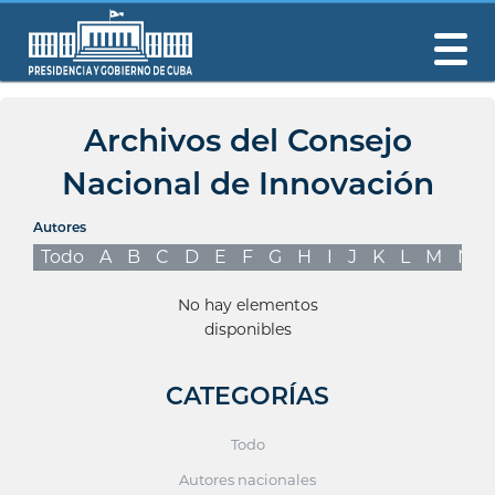
Archivos del Consejo
Nacional de Innovación
Autores
Todo
A
B
C
D
E
F
G
H
I
J
K
L
M
N
No hay elementos
disponibles
CATEGORÍAS
Todo
Autores nacionales