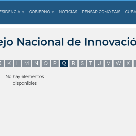
ESIDENCIA
GOBIERNO
NOTICIAS
PENSAR COMO PAÍS
CUB
ejo Nacional de Innovaci
J
K
L
M
N
O
P
Q
R
S
T
U
V
W
X
No hay elementos
disponibles