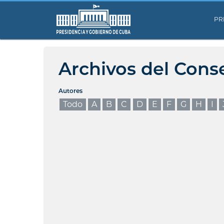
PR
Archivos del Cons
Autores
Todo
A
B
C
D
E
F
G
H
I