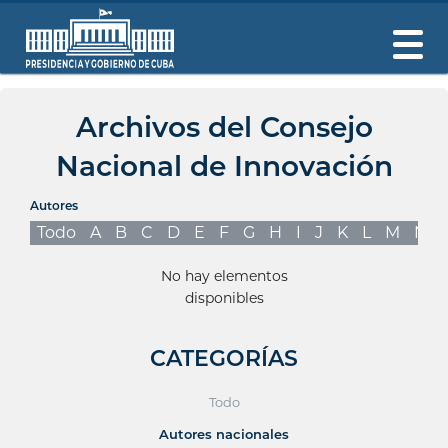
Archivos del Consejo
Nacional de Innovación
Autores
Todo
A
B
C
D
E
F
G
H
I
J
K
L
M
N
No hay elementos
disponibles
CATEGORÍAS
Todo
Autores nacionales