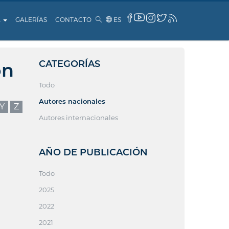
A
GALERÍAS
CONTACTO
ES
CATEGORÍAS
ón
Todo
Autores nacionales
Y
Z
Autores internacionales
AÑO DE PUBLICACIÓN
Todo
2025
2022
2021