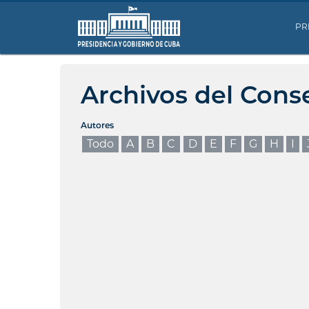
PR
Archivos del Cons
Autores
Todo
A
B
C
D
E
F
G
H
I