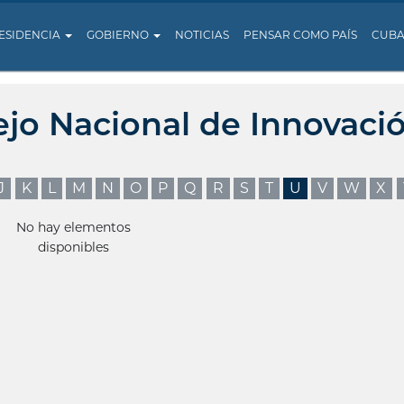
ESIDENCIA
GOBIERNO
NOTICIAS
PENSAR COMO PAÍS
CUB
ejo Nacional de Innovaci
J
K
L
M
N
O
P
Q
R
S
T
U
V
W
X
No hay elementos
disponibles