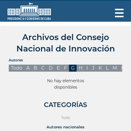
Archivos del Consejo
Nacional de Innovación
Autores
Todo
A
B
C
D
E
F
G
H
I
J
K
L
M
N
No hay elementos
disponibles
CATEGORÍAS
Todo
Autores nacionales