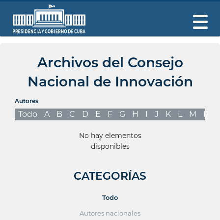
Archivos del Consejo
Nacional de Innovación
Autores
Todo
A
B
C
D
E
F
G
H
I
J
K
L
M
N
No hay elementos
disponibles
CATEGORÍAS
Todo
Autores nacionales