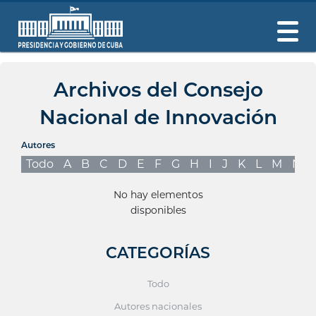
Archivos del Consejo
Nacional de Innovación
Autores
Todo
A
B
C
D
E
F
G
H
I
J
K
L
M
N
No hay elementos
disponibles
CATEGORÍAS
Todo
Autores nacionales