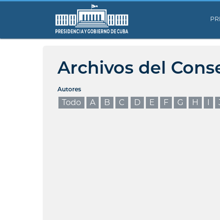
PR
Archivos del Cons
Autores
Todo
A
B
C
D
E
F
G
H
I