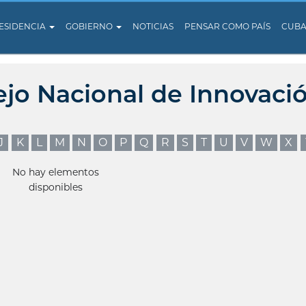
ESIDENCIA
GOBIERNO
NOTICIAS
PENSAR COMO PAÍS
CUB
ejo Nacional de Innovaci
J
K
L
M
N
O
P
Q
R
S
T
U
V
W
X
No hay elementos
disponibles