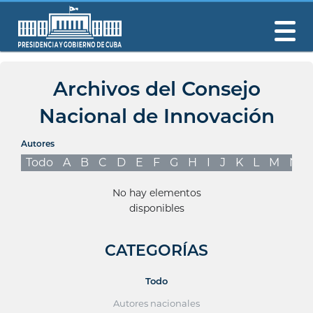
Archivos del Consejo
Nacional de Innovación
Autores
Todo
A
B
C
D
E
F
G
H
I
J
K
L
M
N
No hay elementos
disponibles
CATEGORÍAS
Todo
Autores nacionales