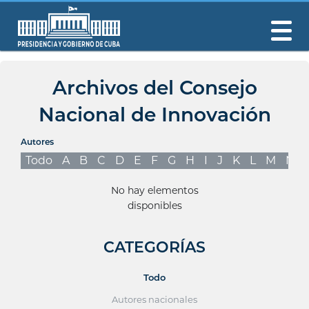
Archivos del Consejo
Nacional de Innovación
Autores
Todo
A
B
C
D
E
F
G
H
I
J
K
L
M
N
No hay elementos
disponibles
CATEGORÍAS
Todo
Autores nacionales