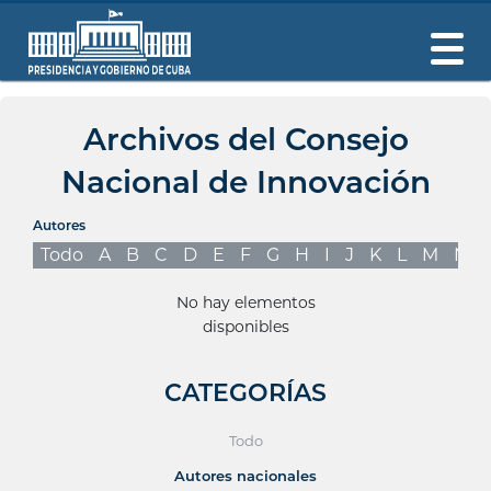
Archivos del Consejo
Nacional de Innovación
Autores
Todo
A
B
C
D
E
F
G
H
I
J
K
L
M
N
No hay elementos
disponibles
CATEGORÍAS
Todo
Autores nacionales