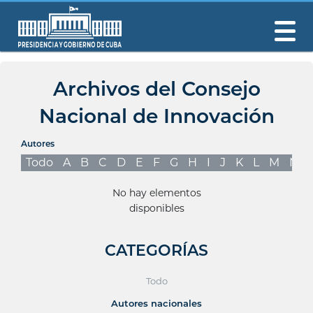
Archivos del Consejo
Nacional de Innovación
Autores
Todo
A
B
C
D
E
F
G
H
I
J
K
L
M
N
No hay elementos
disponibles
CATEGORÍAS
Todo
Autores nacionales