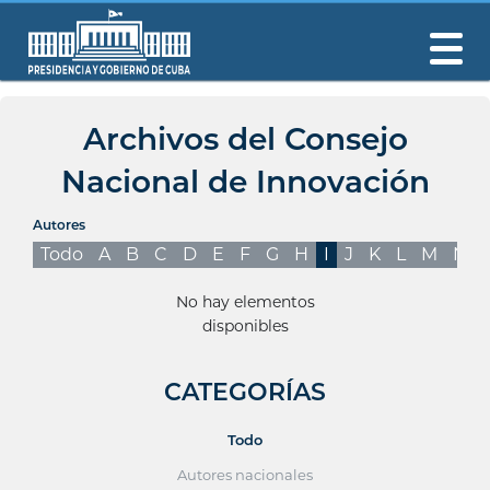
Archivos del Consejo
Nacional de Innovación
Autores
Todo
A
B
C
D
E
F
G
H
I
J
K
L
M
N
No hay elementos
disponibles
CATEGORÍAS
Todo
Autores nacionales