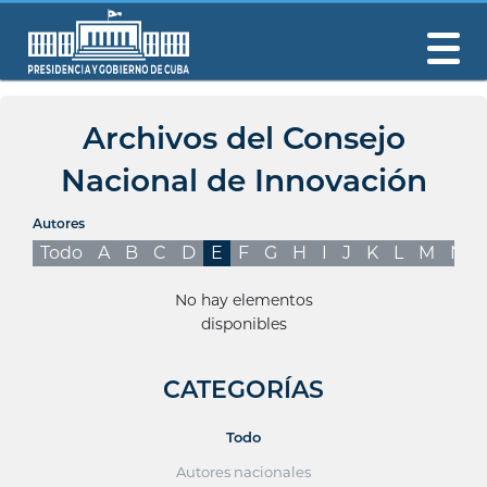
Archivos del Consejo
Nacional de Innovación
Autores
Todo
A
B
C
D
E
F
G
H
I
J
K
L
M
N
No hay elementos
disponibles
CATEGORÍAS
Todo
Autores nacionales