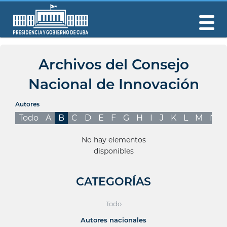
Archivos del Consejo
Nacional de Innovación
Autores
Todo
A
B
C
D
E
F
G
H
I
J
K
L
M
N
No hay elementos
disponibles
CATEGORÍAS
Todo
Autores nacionales