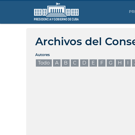
PR
Archivos del Cons
Autores
Todo
A
B
C
D
E
F
G
H
I