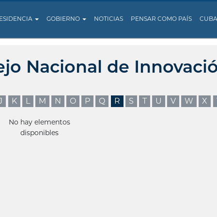
ESIDENCIA
GOBIERNO
NOTICIAS
PENSAR COMO PAÍS
CUB
ejo Nacional de Innovaci
J
K
L
M
N
O
P
Q
R
S
T
U
V
W
X
No hay elementos
disponibles