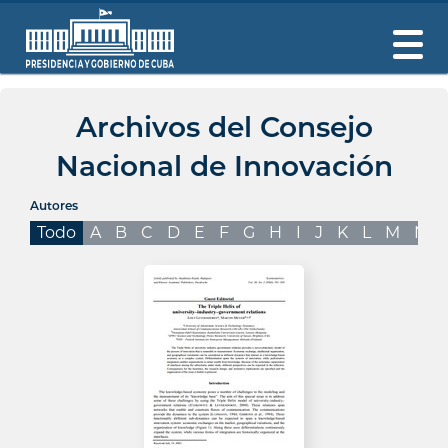
Archivos del Consejo
Nacional de Innovación
Autores
Todo
A
B
C
D
E
F
G
H
I
J
K
L
M
N