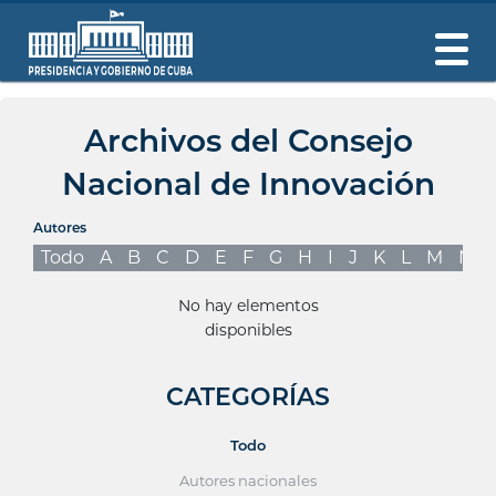
Archivos del Consejo
Nacional de Innovación
Autores
Todo
A
B
C
D
E
F
G
H
I
J
K
L
M
N
No hay elementos
disponibles
CATEGORÍAS
Todo
Autores nacionales