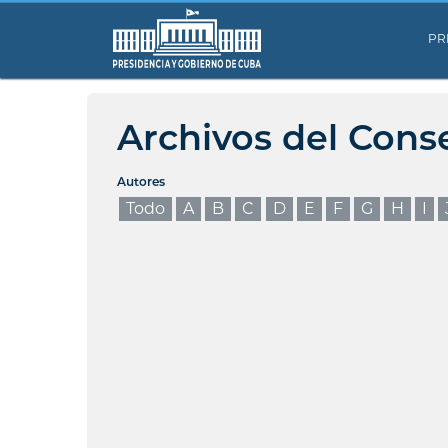
PR
Archivos del Cons
Autores
Todo
A
B
C
D
E
F
G
H
I