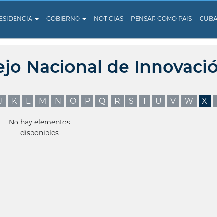
ESIDENCIA
GOBIERNO
NOTICIAS
PENSAR COMO PAÍS
CUB
ejo Nacional de Innovaci
J
K
L
M
N
O
P
Q
R
S
T
U
V
W
X
No hay elementos
disponibles