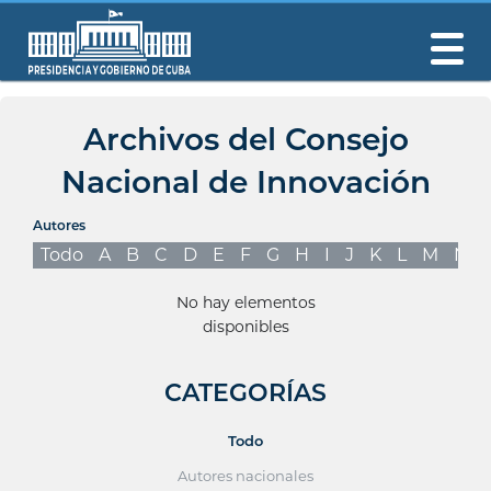
Archivos del Consejo
Nacional de Innovación
Autores
Todo
A
B
C
D
E
F
G
H
I
J
K
L
M
N
No hay elementos
disponibles
CATEGORÍAS
Todo
Autores nacionales