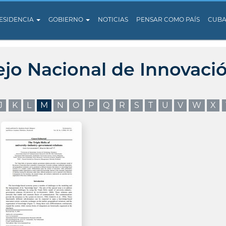
ESIDENCIA
GOBIERNO
NOTICIAS
PENSAR COMO PAÍS
CUB
ejo Nacional de Innovaci
J
K
L
M
N
O
P
Q
R
S
T
U
V
W
X