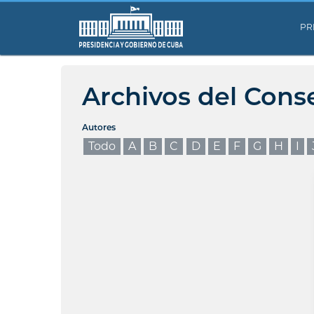
PR
Archivos del Cons
Autores
Todo
A
B
C
D
E
F
G
H
I