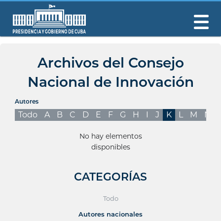
Archivos del Consejo
Nacional de Innovación
Autores
Todo
A
B
C
D
E
F
G
H
I
J
K
L
M
N
No hay elementos
disponibles
CATEGORÍAS
Todo
Autores nacionales