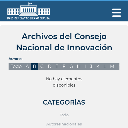
Archivos del Consejo
Nacional de Innovación
Autores
Todo
A
B
C
D
E
F
G
H
I
J
K
L
M
N
No hay elementos
disponibles
CATEGORÍAS
Todo
Autores nacionales