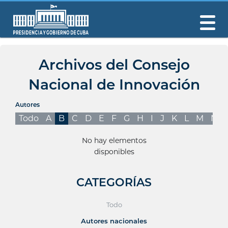
Archivos del Consejo
Nacional de Innovación
Autores
Todo
A
B
C
D
E
F
G
H
I
J
K
L
M
N
No hay elementos
disponibles
CATEGORÍAS
Todo
Autores nacionales