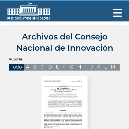
Archivos del Consejo
Nacional de Innovación
Autores
Todo
A
B
C
D
E
F
G
H
I
J
K
L
M
N