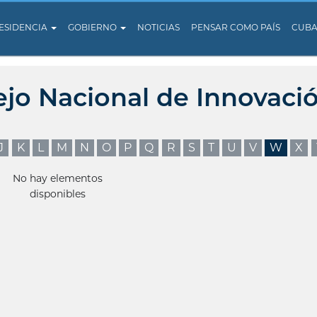
ESIDENCIA
GOBIERNO
NOTICIAS
PENSAR COMO PAÍS
CUB
ejo Nacional de Innovaci
J
K
L
M
N
O
P
Q
R
S
T
U
V
W
X
No hay elementos
disponibles