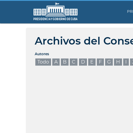
PR
Archivos del Cons
Autores
Todo
A
B
C
D
E
F
G
H
I