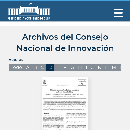
Archivos del Consejo
Nacional de Innovación
Autores
Todo
A
B
C
D
E
F
G
H
I
J
K
L
M
N