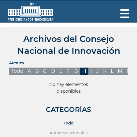
Archivos del Consejo
Nacional de Innovación
Autores
Todo
A
B
C
D
E
F
G
H
I
J
K
L
M
N
No hay elementos
disponibles
CATEGORÍAS
Todo
Autores nacionales