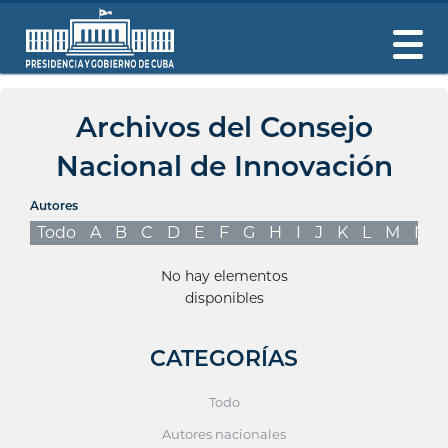
Archivos del Consejo
Nacional de Innovación
Autores
Todo
A
B
C
D
E
F
G
H
I
J
K
L
M
N
No hay elementos
disponibles
CATEGORÍAS
Todo
Autores nacionales