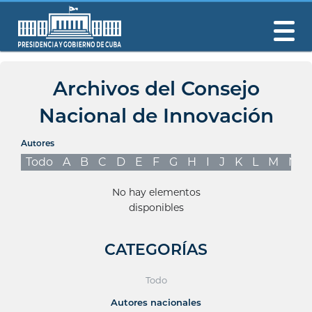
Archivos del Consejo
Nacional de Innovación
Autores
Todo
A
B
C
D
E
F
G
H
I
J
K
L
M
N
No hay elementos
disponibles
CATEGORÍAS
Todo
Autores nacionales