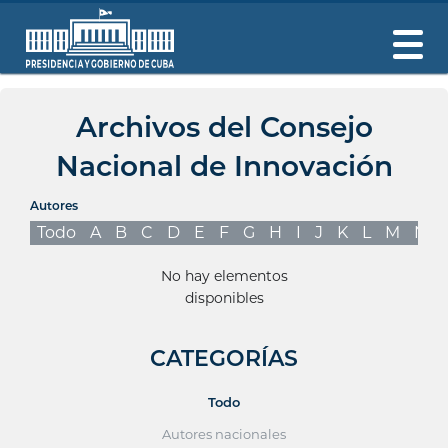
Archivos del Consejo
Nacional de Innovación
Autores
Todo
A
B
C
D
E
F
G
H
I
J
K
L
M
N
No hay elementos
disponibles
CATEGORÍAS
Todo
Autores nacionales