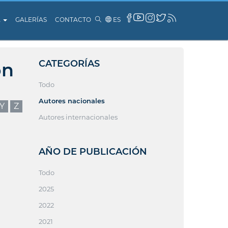
A
GALERÍAS
CONTACTO
ES
CATEGORÍAS
ón
Todo
Autores nacionales
Y
Z
Autores internacionales
AÑO DE PUBLICACIÓN
Todo
2025
2022
2021