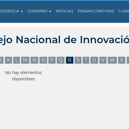
ESIDENCIA
GOBIERNO
NOTICIAS
PENSAR COMO PAÍS
CUB
ejo Nacional de Innovaci
J
K
L
M
N
O
P
Q
R
S
T
U
V
W
X
No hay elementos
disponibles