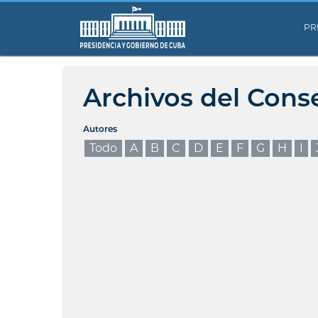
PR
Archivos del Cons
Autores
Todo
A
B
C
D
E
F
G
H
I