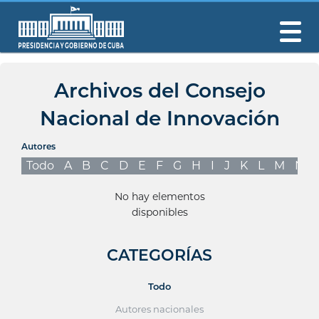
Archivos del Consejo
Nacional de Innovación
Autores
Todo
A
B
C
D
E
F
G
H
I
J
K
L
M
N
No hay elementos
disponibles
CATEGORÍAS
Todo
Autores nacionales