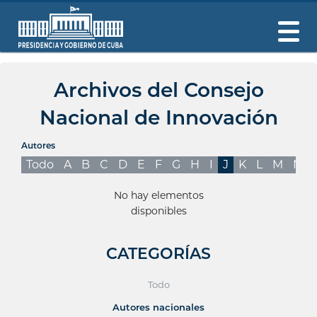
Archivos del Consejo
Nacional de Innovación
Autores
Todo
A
B
C
D
E
F
G
H
I
J
K
L
M
N
No hay elementos
disponibles
CATEGORÍAS
Todo
Autores nacionales