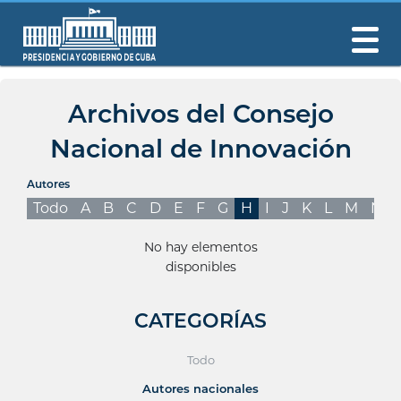
Archivos del Consejo
Nacional de Innovación
Autores
Todo
A
B
C
D
E
F
G
H
I
J
K
L
M
N
No hay elementos
disponibles
CATEGORÍAS
Todo
Autores nacionales