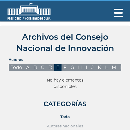
Archivos del Consejo
Nacional de Innovación
Autores
Todo
A
B
C
D
E
F
G
H
I
J
K
L
M
N
No hay elementos
disponibles
CATEGORÍAS
Todo
Autores nacionales