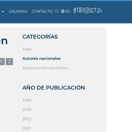
A
GALERÍAS
CONTACTO
ES
CATEGORÍAS
ón
Todo
Autores nacionales
Y
Z
Autores internacionales
AÑO DE PUBLICACIÓN
Todo
2025
2022
2021