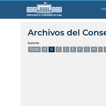
PR
Archivos del Cons
Autores
Todo
A
B
C
D
E
F
G
H
I