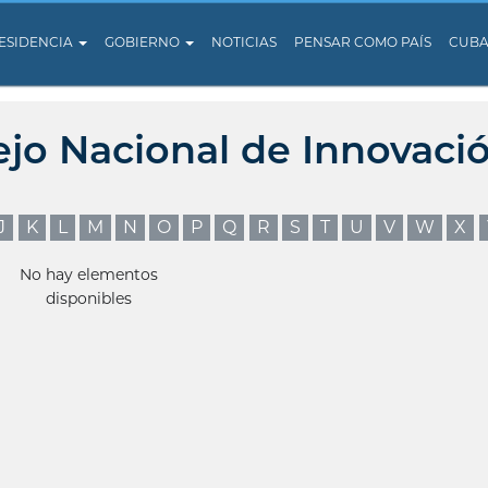
ESIDENCIA
GOBIERNO
NOTICIAS
PENSAR COMO PAÍS
CUB
ejo Nacional de Innovaci
J
K
L
M
N
O
P
Q
R
S
T
U
V
W
X
No hay elementos
disponibles