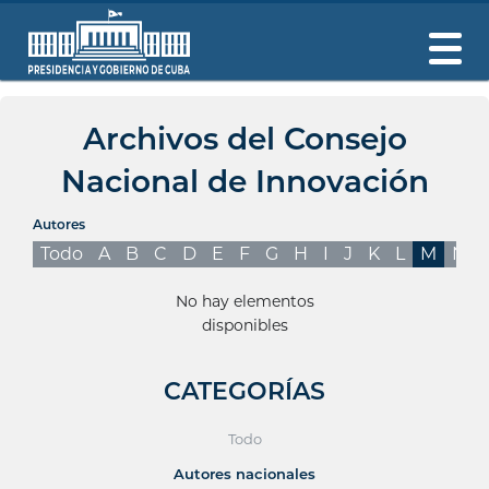
Archivos del Consejo
Nacional de Innovación
Autores
Todo
A
B
C
D
E
F
G
H
I
J
K
L
M
N
No hay elementos
disponibles
CATEGORÍAS
Todo
Autores nacionales