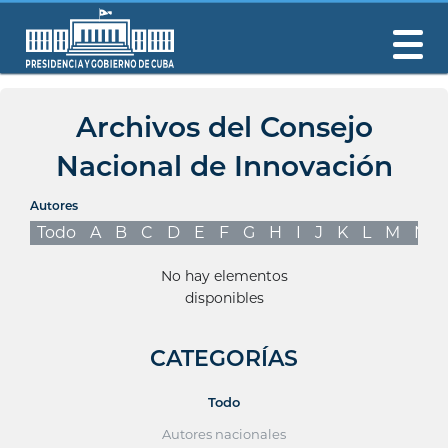
Archivos del Consejo
Nacional de Innovación
Autores
Todo
A
B
C
D
E
F
G
H
I
J
K
L
M
N
No hay elementos
disponibles
CATEGORÍAS
Todo
Autores nacionales