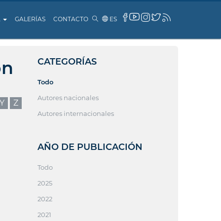
A
GALERÍAS
CONTACTO
ES
CATEGORÍAS
ón
Todo
Autores nacionales
Y
Z
Autores internacionales
AÑO DE PUBLICACIÓN
Todo
2025
2022
2021