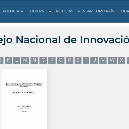
ESIDENCIA
GOBIERNO
NOTICIAS
PENSAR COMO PAÍS
CUB
ejo Nacional de Innovaci
J
K
L
M
N
O
P
Q
R
S
T
U
V
W
X