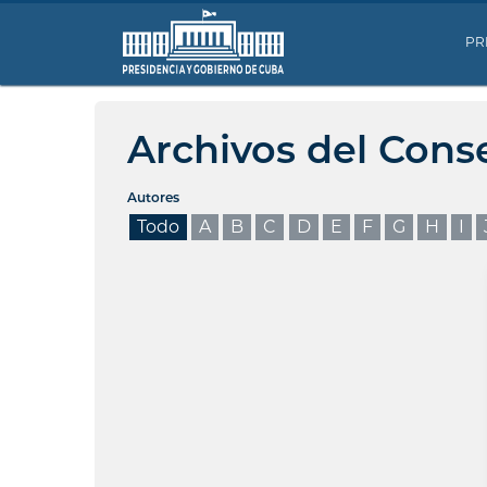
PR
Archivos del Cons
Autores
Todo
A
B
C
D
E
F
G
H
I