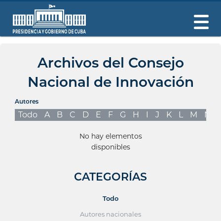
Archivos del Consejo
Nacional de Innovación
Autores
Todo
A
B
C
D
E
F
G
H
I
J
K
L
M
N
No hay elementos
disponibles
CATEGORÍAS
Todo
Autores nacionales