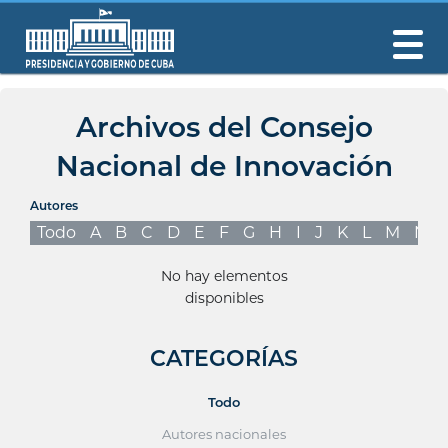
Archivos del Consejo
Nacional de Innovación
Autores
Todo
A
B
C
D
E
F
G
H
I
J
K
L
M
N
No hay elementos
disponibles
CATEGORÍAS
Todo
Autores nacionales