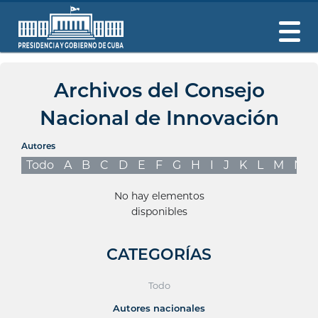
Archivos del Consejo
Nacional de Innovación
Autores
Todo
A
B
C
D
E
F
G
H
I
J
K
L
M
N
No hay elementos
disponibles
CATEGORÍAS
Todo
Autores nacionales