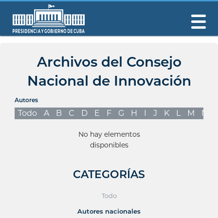
Archivos del Consejo
Nacional de Innovación
Autores
Todo
A
B
C
D
E
F
G
H
I
J
K
L
M
N
No hay elementos
disponibles
CATEGORÍAS
Todo
Autores nacionales