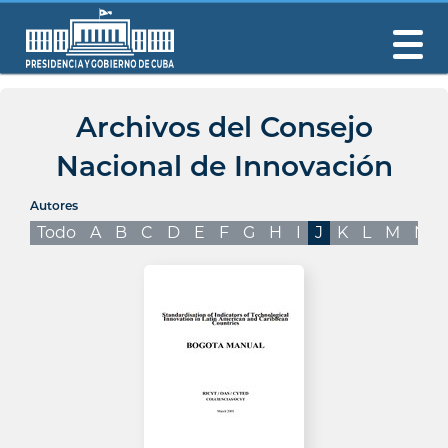
Archivos del Consejo
Nacional de Innovación
Autores
Todo
A
B
C
D
E
F
G
H
I
J
K
L
M
N