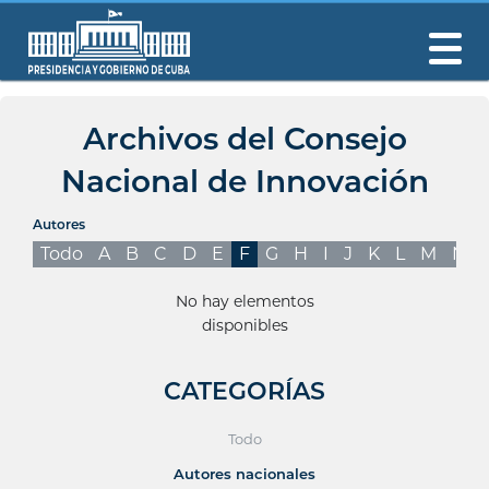
Archivos del Consejo
Nacional de Innovación
Autores
Todo
A
B
C
D
E
F
G
H
I
J
K
L
M
N
No hay elementos
disponibles
CATEGORÍAS
Todo
Autores nacionales